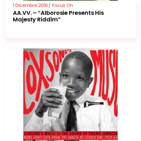
1 Dicembre 2016
Focus On
AA.VV. – “Alborosie Presents His
Majesty Riddim”