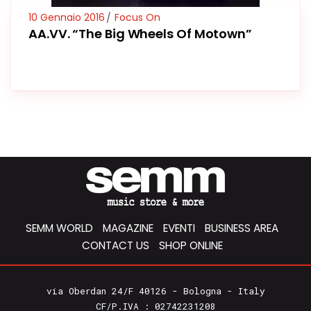
10 Gennaio 2016
Focus On
AA.VV. “The Big Wheels Of Motown”
SEMM WORLD
MAGAZINE
EVENTI
BUSINESS AREA
CONTACT US
SHOP ONLINE
via Oberdan 24/F 40126 - Bologna - Italy
CF/P.IVA : 02742231208