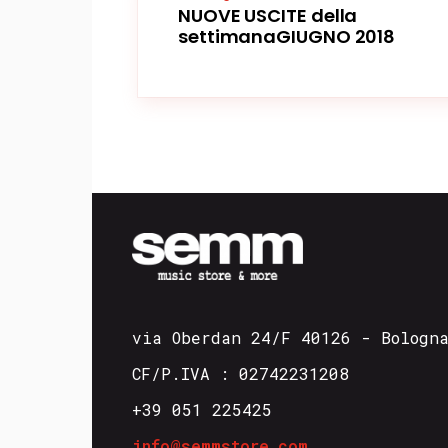
NUOVE USCITE della
settimanaGIUGNO 2018
via Oberdan 24/F 40126 - Bologn
CF/P.IVA : 02742231208
+39 051 225425
info@semmstore.com