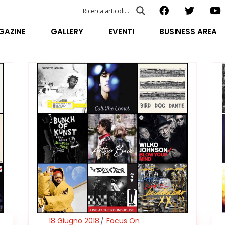
EVENTI – foto & video
ABOUT US
GAZINE
GALLERY
EVENTI
BUSINESS AREA
SPECIAL GUEST
STAFF
EVENTI – foto & video
FILOSOFIA
ABOUT US
VIDEO E INTERVISTE
SPECIAL GUEST
STAFF
FILOSOFIA
VIDEO E INTERVISTE
18 Giugno 2018
Focus On