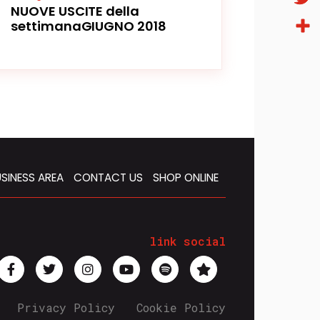
NUOVE USCITE della
Twitt
settimanaGIUGNO 2018
Condi
SINESS AREA
CONTACT US
SHOP ONLINE
link social
Privacy Policy
Cookie Policy