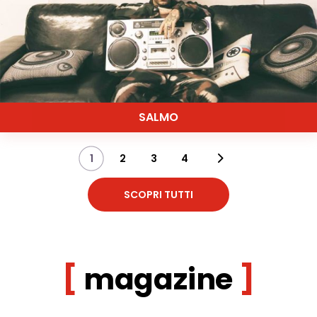
SALMO
1
2
3
4
SCOPRI TUTTI
magazine