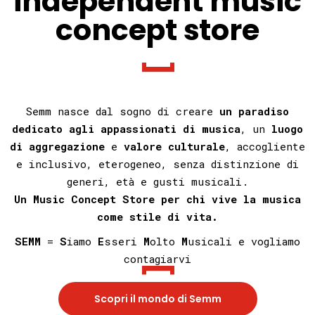
independent music
concept store
Semm nasce dal sogno di creare
un paradiso
dedicato agli appassionati di musica
, un
luogo
di aggregazione
e
valore culturale
, accogliente
e inclusivo, eterogeneo, senza distinzione di
generi, età e gusti musicali.
Un Music Concept Store per chi vive la musica
come stile di vita.
SEMM
=
S
iamo
E
sseri
M
olto
M
usicali e vogliamo
contagiarvi
Scopri il mondo di Semm