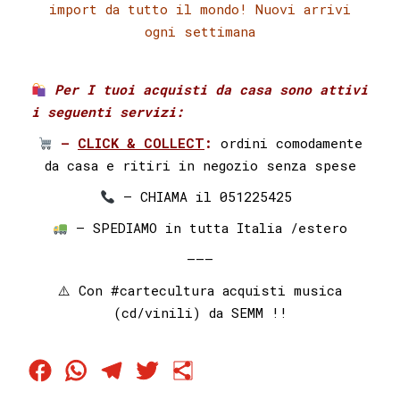
import da tutto il mondo! Nuovi arrivi
ogni settimana
Per I tuoi acquisti da casa sono attivi
i seguenti servizi:⁣ ⁣
–
CLICK & COLLECT
:
ordini comodamente
da casa e ritiri in negozio senza spese
– CHIAMA il 051225425⁣⁣ ⁣⁣
– SPEDIAMO in tutta Italia /estero
———
⚠️ Con
#cartecultura
acquisti musica
(cd/vinili) da SEMM !!
Facebook
WhatsApp
Telegram
Twitter
Condividi