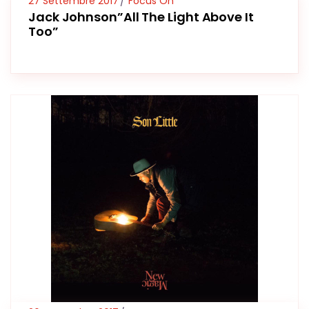
27 Settembre 2017
Focus On
Jack Johnson”All The Light Above It
Too”