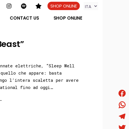
SHOP ONLINE
CONTACT US
SHOP ONLINE
Beast”
nnate elettriche, “Sleep Well
quello che appare: basta
ngo l’intera scaletta per avere
ational fino ad oggi…
Face
What
Tele