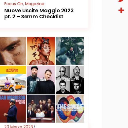
Focus On
,
Magazine
Twitt
Nuove Uscite Maggio 2023
pt. 2 – Semm Checklist
Condi
20 Marzo 2023