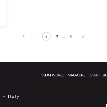
…
1
2
3
6
SEMM WORLD
MAGAZINE
EVENTI
BU
a - Italy