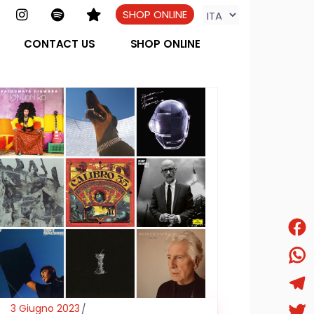
SHOP ONLINE
CONTACT US
SHOP ONLINE
Face
What
Tele
3 Giugno 2023