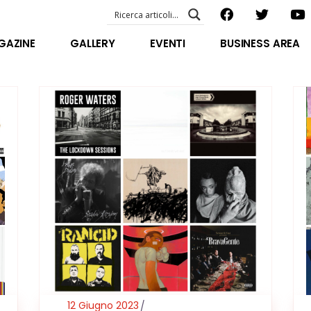
EVENTI – foto & video
ABOUT US
GAZINE
GALLERY
EVENTI
BUSINESS AREA
SPECIAL GUEST
STAFF
EVENTI – foto & video
FILOSOFIA
ABOUT US
VIDEO E INTERVISTE
SPECIAL GUEST
STAFF
FILOSOFIA
VIDEO E INTERVISTE
12 Giugno 2023