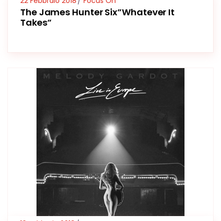
22 Febbraio 2018
Focus On
The James Hunter Six”Whatever It
Takes”