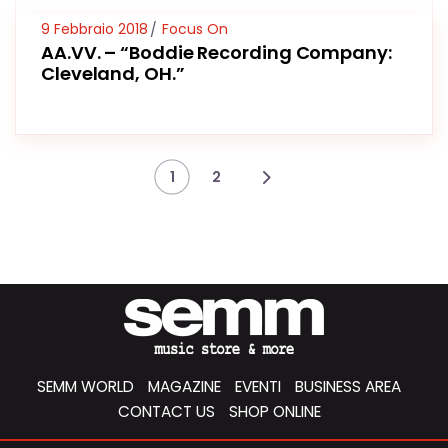
9 Febbraio 2018
Focus On
AA.VV. – “Boddie Recording Company:
Cleveland, OH.”
1
2
SEMM WORLD
MAGAZINE
EVENTI
BUSINESS AREA
CONTACT US
SHOP ONLINE