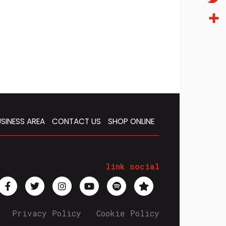
Twitt
Condi
SINESS AREA
CONTACT US
SHOP ONLINE
link social
Privacy Policy
Cookie Policy