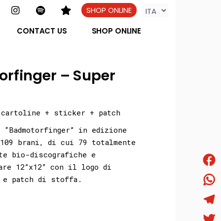
SHOP ONLINE
CONTACT US
SHOP ONLINE
rfinger – Super
 cartoline + sticker + patch
 “Badmotorfinger” in edizione
109 brani, di cui 79 totalmente
te bio-discografiche e
are 12”x12” con il logo di
Face
 e patch di stoffa.
What
Tele