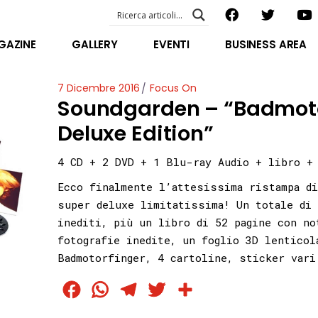
EVENTI – foto & video
ABOUT US
GAZINE
GALLERY
EVENTI
BUSINESS AREA
SPECIAL GUEST
STAFF
EVENTI – foto & video
7 Dicembre 2016
Focus On
FILOSOFIA
Soundgarden – “Badmoto
ABOUT US
VIDEO E INTERVISTE
SPECIAL GUEST
Deluxe Edition”
STAFF
4 CD + 2 DVD + 1 Blu-ray Audio + libro +
FILOSOFIA
Ecco finalmente l’attesissima ristampa di
VIDEO E INTERVISTE
super deluxe limitatissima! Un totale di 
inediti, più un libro di 52 pagine con no
fotografie inedite, un foglio 3D lenticol
Badmotorfinger, 4 cartoline, sticker vari
Facebook
WhatsApp
Telegram
Twitter
Condividi