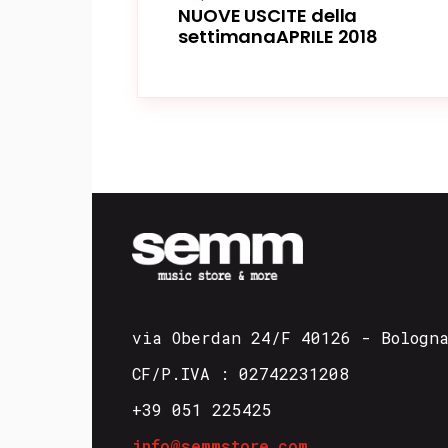
NUOVE USCITE della
settimanaAPRILE 2018
via Oberdan 24/F 40126 - Bologn
CF/P.IVA : 02742231208
+39 051 225425
info@semmstore.com