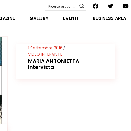
EVENTI – foto & video
ABOUT US
GAZINE
GALLERY
EVENTI
BUSINESS AREA
SPECIAL GUEST
STAFF
EVENTI – foto & video
FILOSOFIA
ABOUT US
1 Settembre 2016
VIDEO E INTERVISTE
SPECIAL GUEST
VIDEO INTERVISTE
MARIA ANTONIETTA
STAFF
Intervista
FILOSOFIA
VIDEO E INTERVISTE