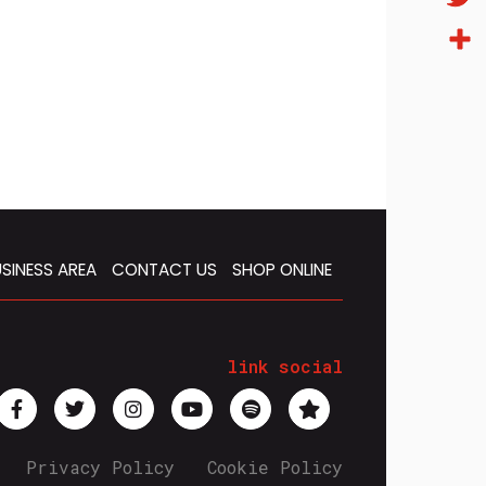
Twitt
Condi
SINESS AREA
CONTACT US
SHOP ONLINE
link social
Privacy Policy
Cookie Policy