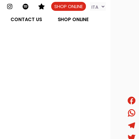
SHOP ONLINE
CONTACT US
SHOP ONLINE
Face
What
Tele