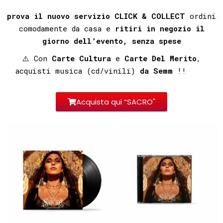
prova il nuovo servizio
CLICK & COLLECT
ordini
comodamente da casa e
ritiri in negozio il
giorno dell’evento, senza spese
⚠️ Con
Carte Cultura
e
Carte Del Merito
,
acquisti musica (cd/vinili)
da Semm
!!⠀⠀⠀⠀⁣
Acquista qui “SACRO"