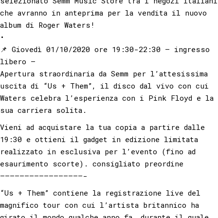
selezionato Semm Music Store tra i negozi italiani
che avranno in anteprima per la vendita il nuovo
album di Roger Waters!
•
📌 Giovedì 01/10/2020 ore 19:30-22:30 – ingresso
libero –
Apertura straordinaria da Semm per l’attesissima
uscita di “Us + Them”, il disco dal vivo con cui
Waters celebra l’esperienza con i Pink Floyd e la
sua carriera solita.
Vieni ad acquistare la tua copia a partire dalle
19:30 e ottieni il gadget in edizione limitata
realizzato in esclusiva per l’evento (fino ad
esaurimento scorte). consigliato preordine
—————————————————-
“Us + Them” contiene la registrazione live del
magnifico tour con cui l’artista britannico ha
girato il mondo qualche anno fa, durante il quale