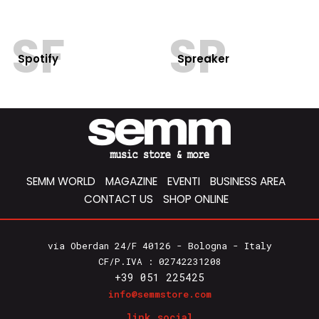
SF
SP
Spotify
Spreaker
SEMM WORLD
MAGAZINE
EVENTI
BUSINESS AREA
CONTACT US
SHOP ONLINE
via Oberdan 24/F 40126 - Bologna - Italy
CF/P.IVA : 02742231208
+39 051 225425
info@semmstore.com
link social