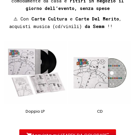
comodamente da casa e
ritiri in negozio il
giorno dell’evento, senza spese
⚠️ Con
Carte Cultura
e
Carte Del Merito
,
acquisti musica (cd/vinili)
da Semm
!!⠀⠀⠀⠀⁣
Doppio LP
CD