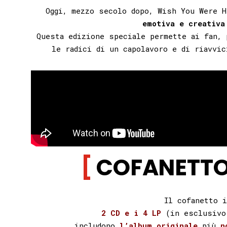
Oggi, mezzo secolo dopo, Wish You Were 
emotiva e creativa
Questa edizione speciale permette ai fan, 
le radici di un capolavoro e di riavvic
COFANETTO
Il cofanetto i
2 CD e i 4 LP
(in esclusivo
includono
l’album originale
più
n