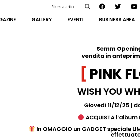
EVENTI – foto & video
ABOUT US
GAZINE
GALLERY
EVENTI
BUSINESS AREA
SPECIAL GUEST
STAFF
EVENTI – foto & video
FILOSOFIA
ABOUT US
Semm Opening
VIDEO E INTERVISTE
vendita in antepri
SPECIAL GUEST
STAFF
PINK F
FILOSOFIA
VIDEO E INTERVISTE
WISH YOU WH
Giovedì 11/12/25 | da
ACQUISTA l’album 
In OMAGGIO un GADGET speciale LIMI
effettuato