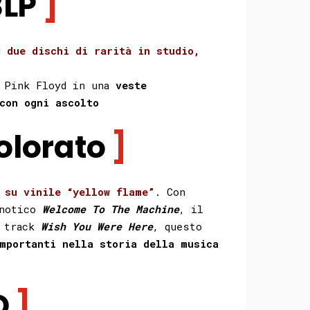
3LP
ù
due dischi di rarità in studio,
i Pink Floyd in una
veste
con ogni ascolto
colorato
 su vinile “yellow flame”
. Con
pnotico
Welcome To The Machine
, il
e track
Wish You Were Here
, questo
mportanti nella storia della musica
D