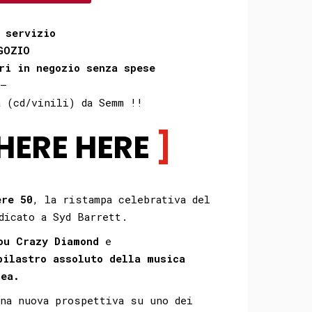
 servizio
GOZIO
ri in negozio senza spese
—
a (cd/vinili) da Semm !!⠀⠀⠀⠀⁣
HERE HERE
ere 50
, la ristampa celebrativa del
icato a Syd Barrett.
ou
Crazy Diamond
e
pilastro assoluto della musica
nea.
una nuova prospettiva su uno dei