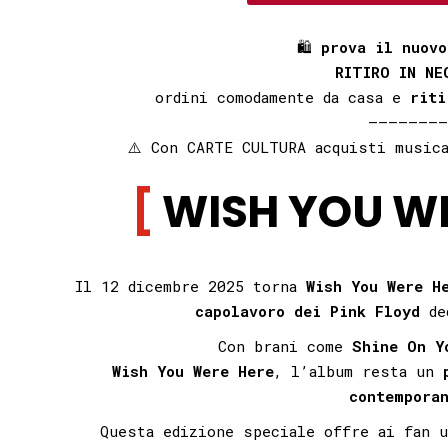
🛍
prova il nuovo
RITIRO IN NE
ordini comodamente da casa e
riti
————————
⚠️ Con CARTE CULTURA acquisti music
WISH YOU W
Il 12 dicembre 2025 torna
Wish You Were H
capolavoro dei Pink Floyd
ded
Con brani come
Shine On Y
Wish You Were Here
, l’album resta un
contempora
Questa edizione speciale offre ai fan 