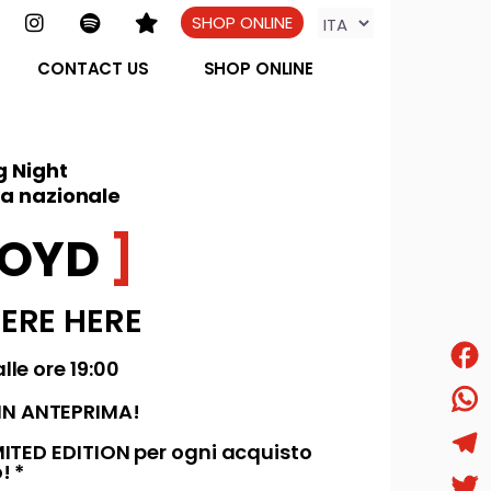
SHOP ONLINE
CONTACT US
SHOP ONLINE
 Night
ma nazionale
LOYD
ERE HERE
lle ore 19:00
Face
IN ANTEPRIMA!
What
TED EDITION per ogni acquisto
! *
Tele