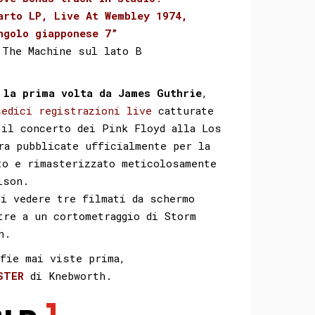
arto LP, Live At Wembley 1974,
ngolo giapponese 7”
 The Machine sul lato B
 la prima volta da James Guthrie
,
sedici registrazioni live
catturate
 il concerto dei Pink Floyd alla Los
ra pubblicate ufficialmente per la
to e rimasterizzato meticolosamente
lson.
di vedere tre filmati da schermo
tre a un cortometraggio di Storm
n.
fie mai viste prima,
STER
di Knebworth.