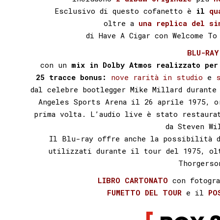
Esclusivo di questo cofanetto è
il
qu
oltre a
una replica del si
di Have A Cigar con Welcome To
BLU-RAY
con un
mix in Dolby Atmos realizzato per
25 tracce bonus:
nove rarità in studio
e
dal celebre bootlegger Mike Millard durante
Angeles Sports Arena il 26 aprile 1975, o
prima volta. L’audio live è stato restaura
da Steven Wi
Il Blu-ray offre anche la possibilità 
utilizzati durante il tour del 1975, ol
Thorgerso
LIBRO CARTONATO
con fotogra
FUMETTO DEL TOUR
e il
PO