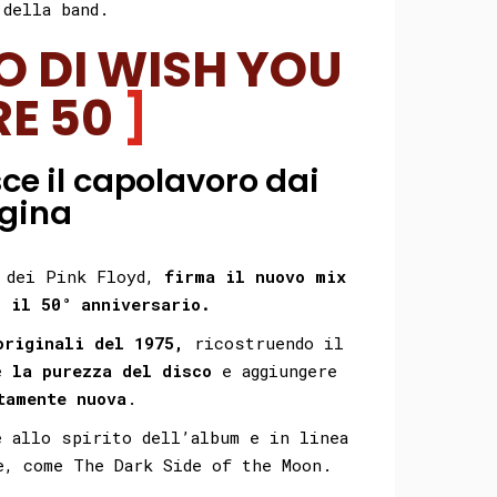
della band.
O DI WISH YOU
RE 50
ce il capolavoro dai
igina
 dei Pink Floyd,
firma il nuovo mix
r il 50° anniversario.
originali del 1975,
ricostruendo il
re
la purezza del disco
e aggiungere
tamente nuova
.
e allo spirito dell’album e in linea
e, come The Dark Side of the Moon.