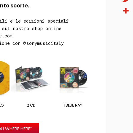
nto scorte.
Twitt
Condi
ili e le edizioni speciali
o sul nostro shop online
e.com
zione con @sonymusicitaly
LLO
2 CD
1 BLUE RAY
OU WHERE HERE"