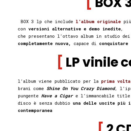
BOX 
BOX 3 lp che include
l’album originale
pi
con
versioni alternative e demo inedite
,
che presentano l’ottavo album in studio de
completamente nuova,
capace di
conquistare 
LP vinile 
l’album viene pubblicato per la
prima volta
brani come
Shine On You Crazy Diamond
, l’i
pungente
Have a Cigar
e l’immancabile titl
disco è senza dubbio
una delle uscite più i
contemporanea
2 C