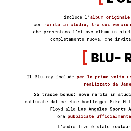
include l’
album originale
con
rarità in studio, tra cui version
che presentano l’ottavo album in stud
completamente nuova, che invit
BLU- 
Il Blu-ray include
per la prima volta u
realizzato da Jam
25 tracce bonus:
nove rarità in stud
catturate dal celebre bootlegger Mike Mil
Floyd alla
Los Angeles Sports A
ora
pubblicate ufficialment
L’audio live è stato
restaur