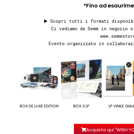
*Fino ad esaurime
▶️ Scopri tutti i formati disponib
Ci vediamo da Semm in negozio 
www.semmstor
Evento organizzato in collabora
BOX DE LUXE EDITION
BOX 3 LP
LP VINILE GIA
Acquista qui "WISH Y