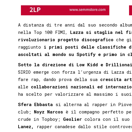
A distanza di tre anni dal suo secondo alb
nella Top 100 FIMI,
Lazza si staglia nel fi
rivoluzionario progetto
discografico
che gi
raggiunto
i primi posti delle classifiche d
ascoltati al mondo su Spotify e primo in c
Sotto la direzione di Low Kidd e Drilliona
SIRIO emerge con forza l’urgenza di Lazza di
fare rap, dando prova della sua
crescita ar
alle
collaborazioni nazionali ed internazio
ha scelto per valorizzare al massimo i suoi
Sfera Ebbasta
si alterna al rapper in Piove
club;
Noyz Narcos
è il compagno perfetto pe
crude in Topboy;
Geolier
colora con il suo 
Lanez,
rapper canadese dallo stile controver