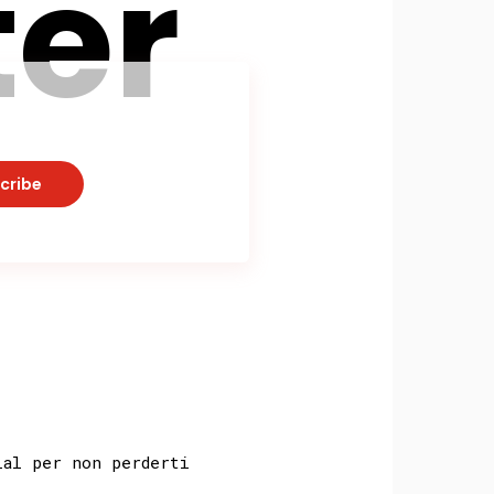
ter
cribe
cial per non
perderti