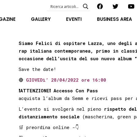
EVENTI – foto & video
ABOUT US
GAZINE
GALLERY
EVENTI
BUSINESS AREA
SPECIAL GUEST
STAFF
EVENTI – foto & video
Siamo Felici di ospitare Lazza, uno degli 
FILOSOFIA
ABOUT US
rap italiana contemporanea, primo in class
VIDEO E INTERVISTE
SPECIAL GUEST
occasione dell’uscita del suo nuovo album 
STAFF
Save the date!
FILOSOFIA
🔴
GIOVEDì’ 28/04/2022 ore 16:00
VIDEO E INTERVISTE
❗️ATTENZIONE❗️ Accesso Con Pass
acquista l’album da Semm e ricevi pass per 
L’evento si svolgerà nel pieno
rispetto de
distanziamento sociale
(mascherina, green p
🛒 preordina online -👇