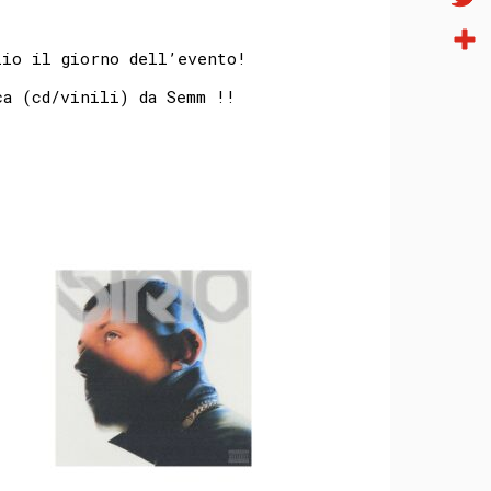
Twitt
zio il giorno dell’evento!
Condi
ca (cd/vinili) da Semm !!⠀⠀