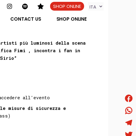
SHOP ONLINE
CONTACT US
SHOP ONLINE
artisti più luminosi della scena
ifica Fimi , incontra i fan in
“Sirio”
accedere all’evento
Face
lle misure di sicurezza e
ass)
What
Tele