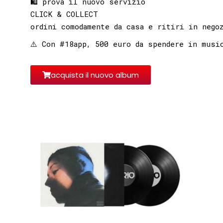
🛍 prova il nuovo servizio
CLICK & COLLECT
ordini comodamente da casa e ritiri in nego
⚠️ Con #18app, 500 euro da spendere in musi
acquista il nuovo album