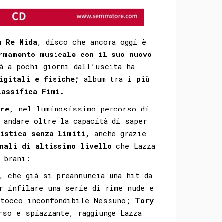
um
Re Mida
, disco che ancora oggi è
rmamento musicale con il suo nuovo
à a pochi giorni dall’uscita ha
igitali e fisiche;
album tra i
più
lassifica Fimi.
ire,
nel luminosissimo percorso di
 andare oltre la capacità di saper
tistica senza limiti,
anche grazie
nali di altissimo livello
che Lazza
 brani:
, che già si preannuncia una hit da
r infilare una serie di rime nude e
tocco inconfondibile Nessuno;
Tory
so e spiazzante, raggiunge Lazza