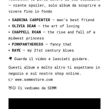
— niente spoiler, solo album da scoprire e
vivere fino in fondo
▪️
SABRINA CARPENTER
– man’s best friend
▪️
OLIVIA DEAN
– the art of loving
▪️
CHAPPELL ROAN
– the rise and fall of a
midwest princess
▪️
PINKPANTHERESS
– fancy that
▪️
RAYE
– my 21st century blues
🎥 Guarda il video e lasciati guidare.
Questi album e molto altro ti aspettano in
negozio e sul nostro shop online.
👉 www.semmstore.com
👋😊 Ci vediamo da SEMM