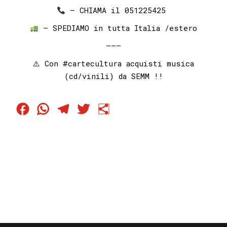
– CHIAMA il 051225425⁣⁣ ⁣⁣
– SPEDIAMO in tutta Italia /estero
———
⚠️ Con
#cartecultura
acquisti musica
(cd/vinili) da SEMM !!
Facebook
WhatsApp
Telegram
Twitter
Condividi