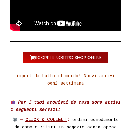
SCOPRI IL NOSTRO SHOP ONLINE
import da tutto il mondo! Nuovi arrivi
ogni settimana
Per I tuoi acquisti da casa sono attivi
i seguenti servizi:⁣ ⁣
–
CLICK & COLLECT
:
ordini comodamente
da casa e ritiri in negozio senza spese