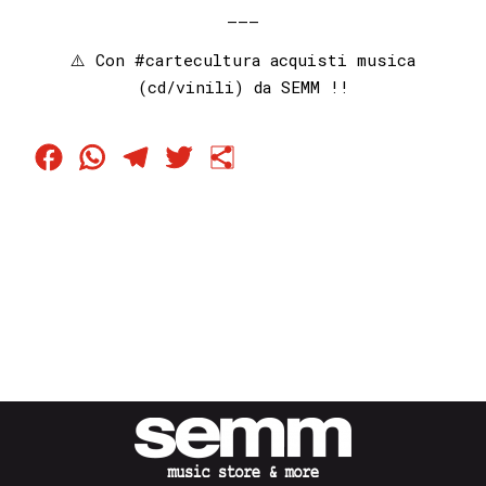
———
⚠️ Con
#cartecultura
acquisti musica
(cd/vinili) da SEMM !!
Facebook
WhatsApp
Telegram
Twitter
Condividi