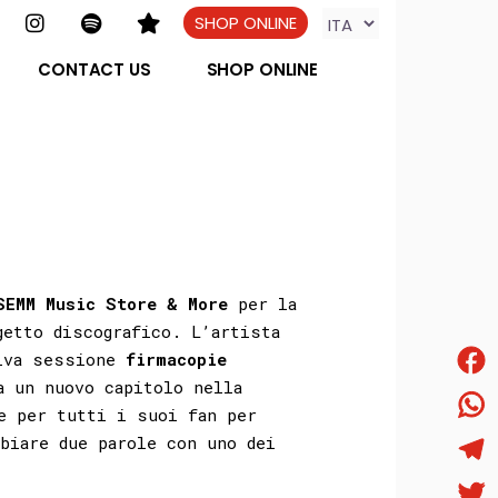
SHOP ONLINE
CONTACT US
SHOP ONLINE
SEMM Music Store & More
per la
getto discografico. L’artista
siva sessione
firmacopie
a un nuovo capitolo nella
Face
e per tutti i suoi fan per
What
biare due parole con uno dei
Tele