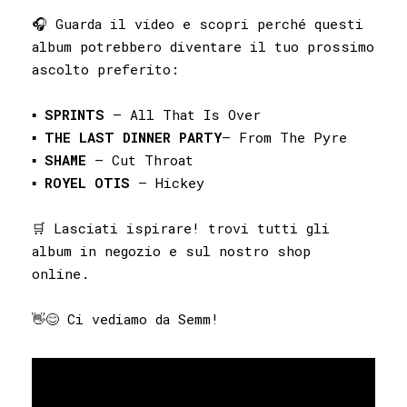
🎧 Guarda il video e scopri perché questi
album potrebbero diventare il tuo prossimo
ascolto preferito:
▪️
SPRINTS
– All That Is Over
▪️
THE
LAST DINNER
PARTY
– From The Pyre
▪️
SHAME
– Cut Throat
▪️
ROYEL
OTIS
– Hickey
🛒 Lasciati ispirare! trovi tutti gli
album in negozio e sul nostro shop
online.
👋😊 Ci vediamo da Semm!