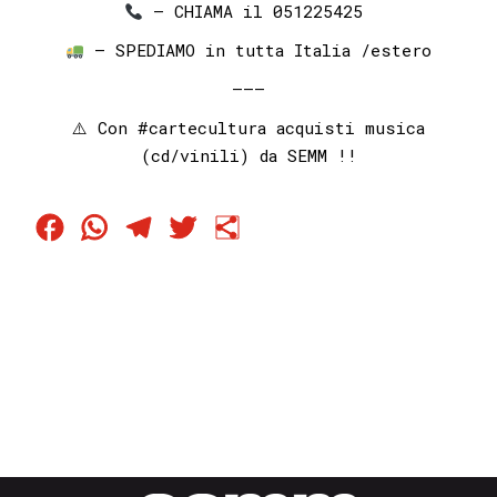
– CHIAMA il 051225425⁣⁣ ⁣⁣
– SPEDIAMO in tutta Italia /estero
———
⚠️ Con
#cartecultura
acquisti musica
(cd/vinili) da SEMM !!
Facebook
WhatsApp
Telegram
Twitter
Condividi