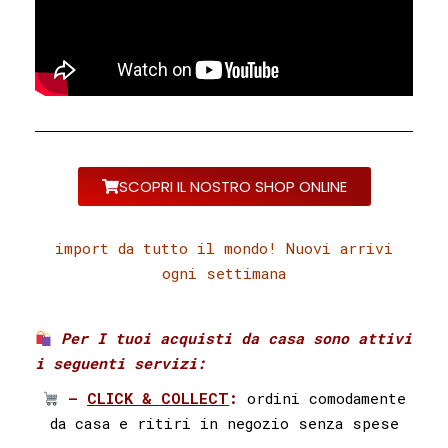
SCOPRI IL NOSTRO SHOP ONLINE
import da tutto il mondo! Nuovi arrivi
ogni settimana
Per I tuoi acquisti da casa sono attivi
i seguenti servizi:⁣ ⁣
–
CLICK & COLLECT
:
ordini comodamente
da casa e ritiri in negozio senza spese