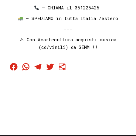
– CHIAMA il 051225425⁣⁣ ⁣⁣
– SPEDIAMO in tutta Italia /estero
———
⚠️ Con
#cartecultura
acquisti musica
(cd/vinili) da SEMM !!
Facebook
WhatsApp
Telegram
Twitter
Condividi