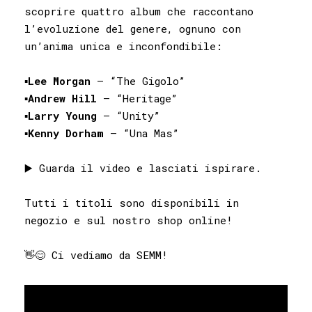
scoprire quattro album che raccontano
l’evoluzione del genere, ognuno con
un’anima unica e inconfondibile:
▪️
Lee
Morgan
– “The Gigolo”
▪️
Andrew
Hill
– “Heritage”
▪️
Larry
Young
– “Unity”
▪️
Kenny
Dorham
– “Una Mas”
▶️ Guarda il video e lasciati ispirare.
Tutti i titoli sono disponibili in
negozio e sul nostro shop online!
👋😊 Ci vediamo da SEMM!