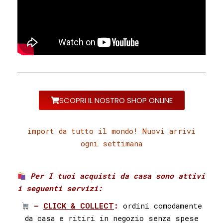
SCOPRI IL NOSTRO SHOP ONLINE
import da tutto il mondo! Nuovi arrivi
ogni settimana
Per I tuoi acquisti da casa sono attivi
i seguenti servizi:⁣ ⁣
–
CLICK & COLLECT
:
ordini comodamente
da casa e ritiri in negozio senza spese