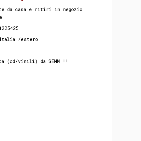
te da casa e ritiri in negozio
e
5425⁣⁣ ⁣⁣
Italia /estero
a (cd/vinili) da SEMM !!