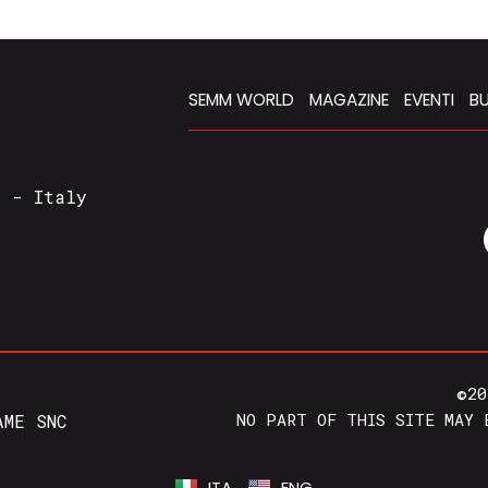
SEMM WORLD
MAGAZINE
EVENTI
BU
a - Italy
©20
NO PART OF THIS SITE MAY 
AME SNC
ITA
ENG