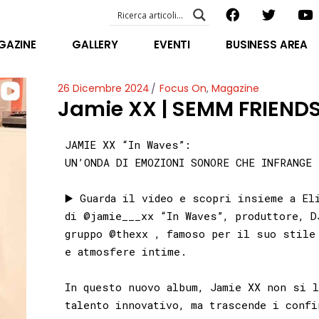
EVENTI – foto & video
ABOUT US
GAZINE
GALLERY
EVENTI
BUSINESS AREA
SPECIAL GUEST
STAFF
EVENTI – foto & video
26 Dicembre 2024
Focus On
,
Magazine
FILOSOFIA
Jamie XX | SEMM FRIEND
ABOUT US
VIDEO E INTERVISTE
SPECIAL GUEST
JAMIE XX “In Waves”:
STAFF
UN’ONDA DI EMOZIONI SONORE CHE INFRANGE 
FILOSOFIA
VIDEO E INTERVISTE
▶️ Guarda il video e scopri insieme a El
di
@jamie___xx
“In Waves”, produttore, D
gruppo
@thexx
, famoso per il suo stile 
e atmosfere intime.
In questo nuovo album, Jamie XX non si l
talento innovativo, ma trascende i confi