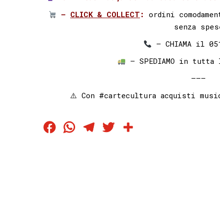
–
CLICK & COLLECT
:
ordini comodamen
senza spes
– CHIAMA il 05122
– SPEDIAMO in tutta 
———
⚠️ Con
#cartecultura
acquisti music
Facebook
WhatsApp
Telegram
Twitter
Condividi