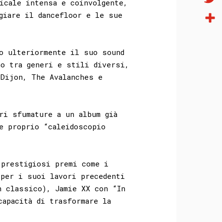
icale intensa e coinvolgente,
Twitt
giare il dancefloor e le sue
Condi
no ulteriormente il suo sound
no tra generi e stili diversi,
 Dijon, The Avalanches e
ri sfumature a un album già
e proprio “caleidoscopio
 prestigiosi premi come i
 per i suoi lavori precedenti
n classico), Jamie XX con “In
capacità di trasformare la