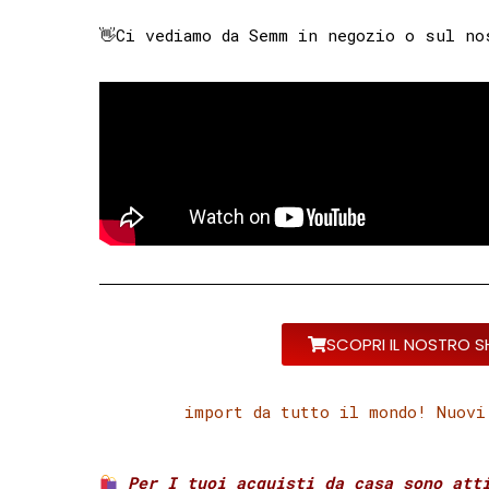
👋Ci vediamo da Semm in negozio o sul no
SCOPRI IL NOSTRO S
import da tutto il mondo! Nuovi
Per I tuoi acquisti da casa sono atti