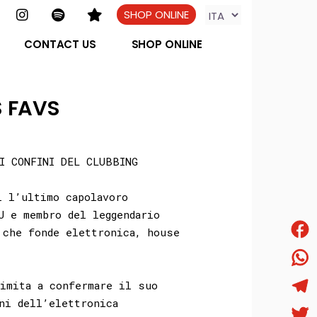
SHOP ONLINE
CONTACT US
SHOP ONLINE
S FAVS
I CONFINI DEL CLUBBING
i l’ultimo capolavoro
J e membro del leggendario
che fonde elettronica, house
Face
What
imita a confermare il suo
ni dell’elettronica
Tele