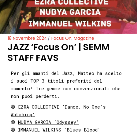
18 Novembre 2024
Focus On
,
Magazine
JAZZ ‘Focus On’ | SEMM
STAFF FAVS
Per gli amanti del Jazz, Matteo ha scelto
i suoi TOP 3 titoli preferiti del
momento! Tre gemme non convenzionali che
non puoi perderti.
🔴
EZRA COLLECTIVE ‘Dance, No One’s
Watching’
🔴
NUBYA GARCIA ‘Odyssey’
🔴
IMMANUEL WILKINS ‘Blues Blood’