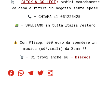
–
CLICK & COLLECT
:
ordini comodamente
da casa e ritiri in negozio senza spese
– CHIAMA il 051225425⁣⁣ ⁣⁣
– SPEDIAMO in tutta Italia /estero
———
Con #18app, 500 euro da spendere in
musica (cd/vinili) da Semm !!
– Ci trovi anche su
–
Discogs
Facebook
WhatsApp
Telegram
Twitter
Condividi