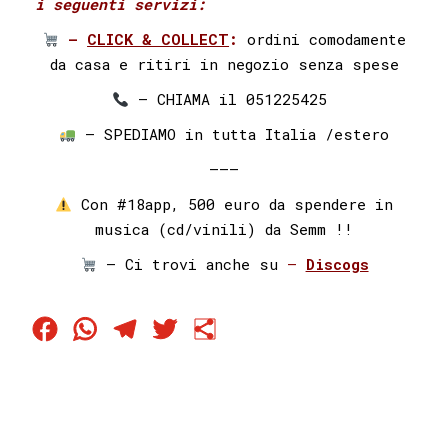
i seguenti servizi:⁣ ⁣
–
CLICK & COLLECT
:
ordini comodamente
da casa e ritiri in negozio senza spese
– CHIAMA il 051225425⁣⁣ ⁣⁣
– SPEDIAMO in tutta Italia /estero
———
Con #18app, 500 euro da spendere in
musica (cd/vinili) da Semm !!
– Ci trovi anche su
–
Discogs
Facebook
WhatsApp
Telegram
Twitter
Condividi