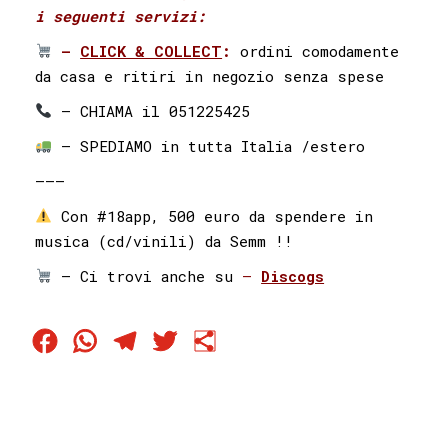
i seguenti servizi:⁣ ⁣
–
CLICK & COLLECT
:
ordini comodamente
da casa e ritiri in negozio senza spese
– CHIAMA il 051225425⁣⁣ ⁣⁣
– SPEDIAMO in tutta Italia /estero
———
Con #18app, 500 euro da spendere in
musica (cd/vinili) da Semm !!
– Ci trovi anche su
–
Discogs
Facebook
WhatsApp
Telegram
Twitter
Condividi