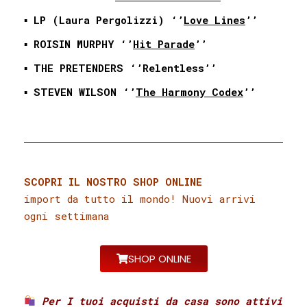
▪️ LP (Laura Pergolizzi) ‘’
Love Lines
’’
▪️ ROISIN MURPHY ‘’
Hit Parade
’’
▪️ THE PRETENDERS ‘’Relentless’’
▪️ STEVEN WILSON ‘’
The Harmony Codex
’’
SCOPRI IL NOSTRO SHOP ONLINE
import da tutto il mondo! Nuovi arrivi
ogni settimana
SHOP ONLINE
Per I tuoi acquisti da casa sono attivi