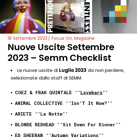
18 Settembre 2023
Focus On
,
Magazine
Nuove Uscite Settembre
2023 – Semm Checklist
Le nuove uscite di
Luglio 2023
da non perdere,
selezionate dallo staff di SEMM.
▪️
COEZ & FRAH QUINTALE ‘’
Lovebars
’’
▪️ ANIMAL COLLECTIVE ‘’Isn’T It Now?’’
▪️ ARIETE ‘’La Notte’’
▪️ BLONDE REDHEAD ‘’Sit Down For Dinner’’
▪️ ED SHEERAN ‘’
Autumn Variations
’’