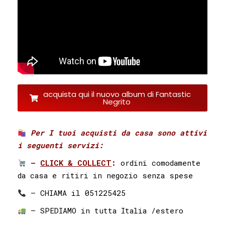
acquista qui il nuovo album di Fantastic
Negrito
Per I tuoi acquisti da casa sono attivi
i seguenti servizi:⁣ ⁣
–
CLICK & COLLECT
:
ordini comodamente
da casa e ritiri in negozio senza spese
– CHIAMA il 051225425⁣⁣ ⁣⁣
– SPEDIAMO in tutta Italia /estero