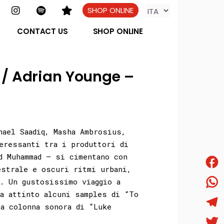
SHOP ONLINE
CONTACT US
SHOP ONLINE
/ Adrian Younge –
hael Saadiq, Masha Ambrosius,
eressanti tra i produttori di
d Muhammad – si cimentano con
estrale e oscuri ritmi urbani,
Face
. Un gustosissimo viaggio a
ha attinto alcuni samples di “To
What
a colonna sonora di “Luke
Tele