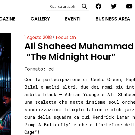
EVENTI – foto & video
ABOUT US
GAZINE
GALLERY
EVENTI
BUSINESS AREA
SPECIAL GUEST
STAFF
EVENTI – foto & video
1 Agosto 2018
Focus On
FILOSOFIA
Ali Shaheed Muhammad 
ABOUT US
VIDEO E INTERVISTE
SPECIAL GUEST
“The Midnight Hour”
STAFF
Formato: cd
FILOSOFIA
Con la partecipazione di CeeLo Green, Rap
VIDEO E INTERVISTE
Bilal e molti altri, due dei nomi più int
ambito black – Adrian Younge e Ali Shahee
una scaletta che mette insieme soul orch
sonorizzazioni blaxploitation e club jazz
cura della squadra da cui Kendrick Lamar 
Pimp A Butterfly” e che è l’artefice dell
Cage”!