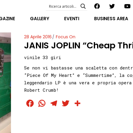
EVENTI – foto & video
ABOUT US
GAZINE
GALLERY
EVENTI
BUSINESS AREA
SPECIAL GUEST
STAFF
EVENTI – foto & video
28 Aprile 2016
Focus On
FILOSOFIA
JANIS JOPLIN “Cheap Thri
ABOUT US
VIDEO E INTERVISTE
SPECIAL GUEST
vinile 33 giri
STAFF
Se non vi bastasse una scaletta con dentr
FILOSOFIA
“Piece Of My Heart” e “Summertime”, la co
VIDEO E INTERVISTE
leggendario LP è una vera e propria opera
Robert Crumb!
Facebook
WhatsApp
Telegram
Twitter
Condividi