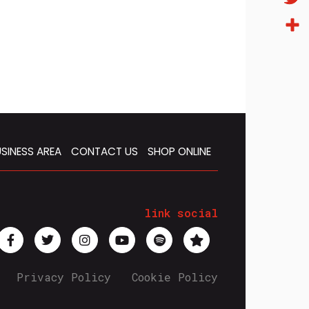
Twitt
Condi
SINESS AREA
CONTACT US
SHOP ONLINE
link social
Privacy Policy
Cookie Policy