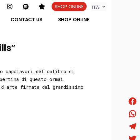
SHOP ONLINE
CONTACT US
SHOP ONLINE
lls”
o capolavori del calibro di
pertina di questo ormai
 d’arte firmata dal grandissimo
Face
What
Tele