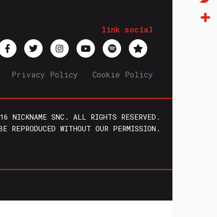
Twitt
link social
Condi
Privacy Policy
Cookie Policy
16 NICKNAME SNC. ALL RIGHTS RESERVED.
BE REPRODUCED WITHOUT OUR PERMISSION.