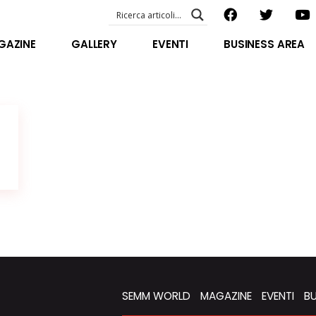
EVENTI – foto & video
ABOUT US
GAZINE
GALLERY
EVENTI
BUSINESS AREA
SPECIAL GUEST
STAFF
EVENTI – foto & video
FILOSOFIA
ABOUT US
VIDEO E INTERVISTE
SPECIAL GUEST
STAFF
FILOSOFIA
VIDEO E INTERVISTE
SEMM WORLD
MAGAZINE
EVENTI
BU